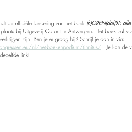
dt de officiële lancering van het boek 
(h)OREN(dol)?!: all
 plaats bij Uitgeverij Garant te Antwerpen. Het boek zal vo
rkrijgen zijn. Ben je er graag bij? Schrijf je dan in via: 
ongressen.eu/nl/het-boekenpodium/tinnitus/
 . Je kan de v
dezelfde link! 