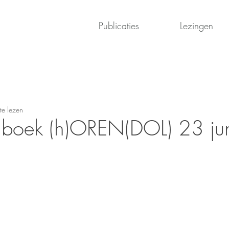
Publicaties
Lezingen
te lezen
 boek (h)OREN(DOL) 23 ju