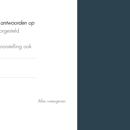
e antwoorden op 
orgesteld 
oorstelling ook 
Alles weergeven