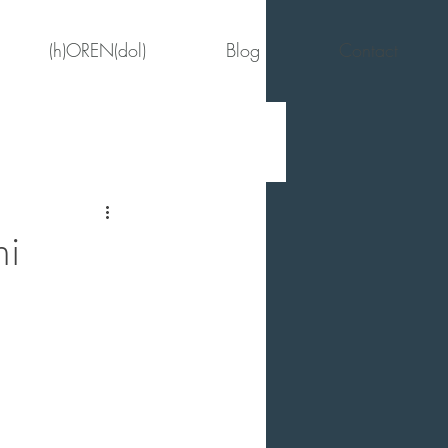
(h)OREN(dol)
Blog
Contact
ni