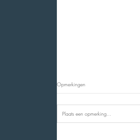
Opmerkingen
Plaats een opmerking...
Terugblik op onze infoavond