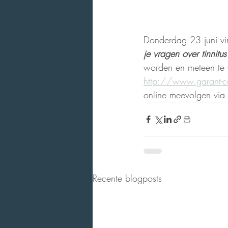
Donderdag 23 juni vin
je vragen over tinnitus
worden en meteen te ve
http://www.garant-c
online meevolgen via 
Recente blogposts