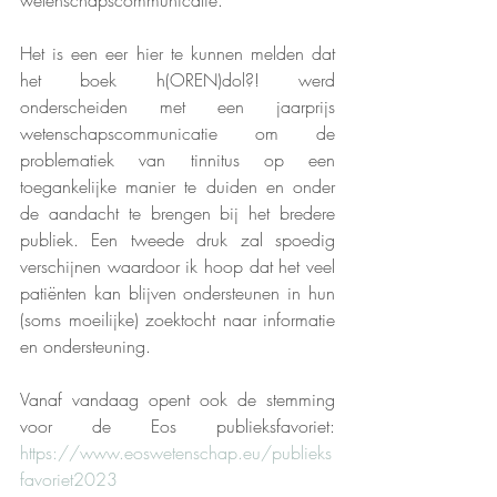
wetenschapscommunicatie. 
Het is een eer hier te kunnen melden dat 
het boek h(OREN)dol?! werd 
onderscheiden met een jaarprijs 
wetenschapscommunicatie om de 
problematiek van tinnitus op een 
toegankelijke manier te duiden en onder 
de aandacht te brengen bij het bredere 
publiek. Een tweede druk zal spoedig 
verschijnen waardoor ik hoop dat het veel 
patiënten kan blijven ondersteunen in hun 
(soms moeilijke) zoektocht naar informatie 
en ondersteuning.
Vanaf vandaag opent ook de stemming 
voor de Eos publieksfavoriet: 
https://www.eoswetenschap.eu/publieks
favoriet2023