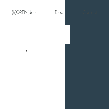
(h)OREN(dol)
Blog
Contact