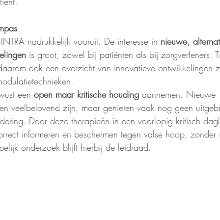
tiënt.
ompas
 TINTRA nadrukkelijk vooruit. De interesse in 
nieuwe, alternat
elingen
 is groot, zowel bij patiënten als bij zorgverleners. 
aarom ook een overzicht van innovatieve ontwikkelingen z
odulatietechnieken.
wust een 
open maar kritische houding
 aannemen. Nieuwe 
n veelbelovend zijn, maar genieten vaak nog geen uitgebr
dering. Door deze therapieën in een voorlopig kritisch dagli
orrect informeren en beschermen tegen valse hoop, zonder i
ijk onderzoek blijft hierbij de leidraad.