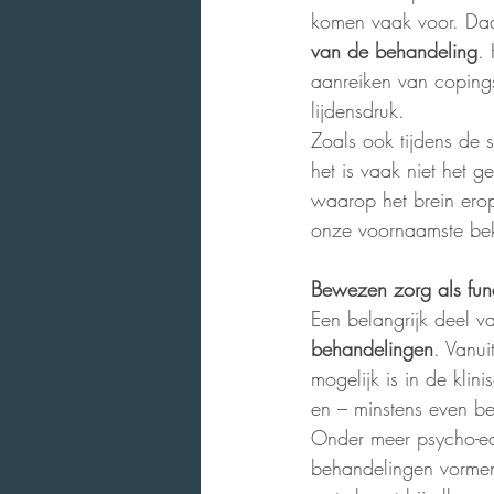
komen vaak voor. Daa
van de behandeling
.
aanreiken van copings
lijdensdruk.
Zoals ook tijdens de 
het is vaak niet het 
waarop het brein erop
onze voornaamste be
Bewezen zorg als fu
Een belangrijk deel v
behandelingen
. Vanu
mogelijk is in de kli
en – minstens even bel
Onder meer psycho-ed
behandelingen vormen