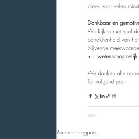
bleek voor velen mins
Dankbaar en gemotiv
We kijken met veel da
betrokkenheid van he
blijvende meerwaarde 
met 
wetenschappelijk
We danken alle aanwe
Tot volgend jaar!
Recente blogposts