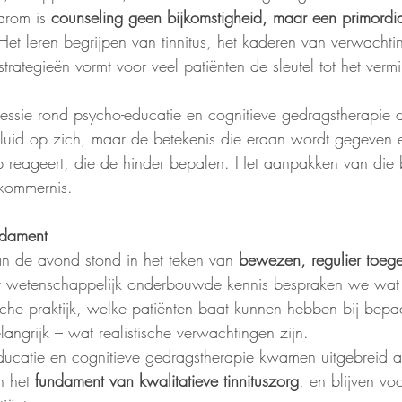
rom is 
counseling geen bijkomstigheid, maar een primordi
 Het leren begrijpen van tinnitus, het kaderen van verwachti
trategieën vormt voor veel patiënten de sleutel tot het verm
sessie rond psycho-educatie en cognitieve gedragstherapie d
geluid op zich, maar de betekenis die eraan wordt gegeven 
 reageert, die de hinder bepalen. Het aanpakken van die be
kommernis.
ndament
an de avond stond in het teken van 
bewezen, regulier toeg
it wetenschappelijk onderbouwde kennis bespraken we wa
nische praktijk, welke patiënten baat kunnen hebben bij bepa
angrijk – wat realistische verwachtingen zijn.
ucatie en cognitieve gedragstherapie kwamen uitgebreid 
 het 
fundament van kwalitatieve tinnituszorg
, en blijven vo