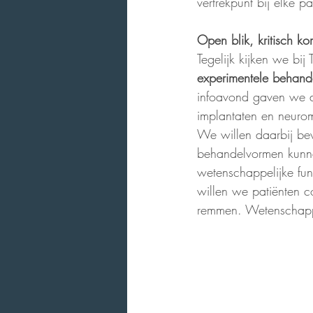
vertrekpunt bij elke pa
Open blik, kritisch k
Tegelijk kijken we bij
experimentele behand
infoavond gaven we d
implantaten en neurom
We willen daarbij be
behandelvormen kunne
wetenschappelijke fun
willen we patiënten c
remmen. Wetenschappel