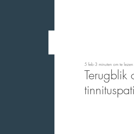
5 feb
3 minuten om te lezen
Terugblik
tinnituspa