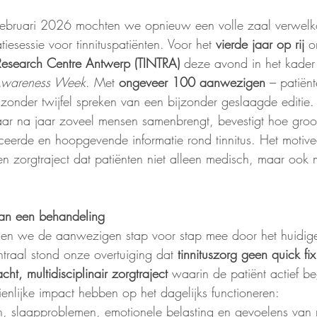
bruari 2026 mochten we opnieuw een volle zaal verwelko
tiesessie voor tinnituspatiënten. Voor het 
vierde jaar op rij
 o
 Research Centre Antwerp (TINTRA)
 deze avond in het kader
s Awareness Week
. Met 
ongeveer 100 aanwezigen
 – patiën
onder twijfel spreken van een bijzonder geslaagde editie.
ar na jaar zoveel mensen samenbrengt, bevestigt hoe groo
eerde en hoopgevende informatie rond tinnitus. Het motive
een zorgtraject dat patiënten niet alleen medisch, maar ook 
dan een behandeling
en we de aanwezigen stap voor stap mee door het huidig
ntraal stond onze overtuiging dat 
tinnituszorg geen quick fix
ht, multidisciplinair zorgtraject
 waarin de patiënt actief b
ienlijke impact hebben op het dagelijks functioneren: 
n, slaapproblemen, emotionele belasting en gevoelens van