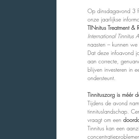
Op dinsdagavond 3 fe
onze jaarlijkse informa
TINnitus Treatment &
International Tinnitu
naasten – kunnen we z
Dat deze infoavond ja
aan correcte, genuanc
blijven investeren in 
ondersteunt.
Tinnituszorg is méér 
Tijdens de avond nam
tinnituslandschap. Ce
vraagt om een 
doordac
Tinnitus kan een aanz
concentratieprobleme