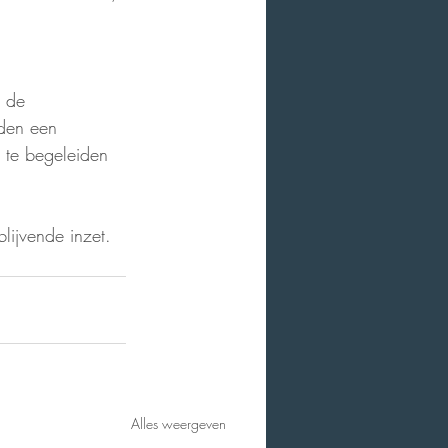
 de 
den een 
 te begeleiden 
ijvende inzet. 
Alles weergeven