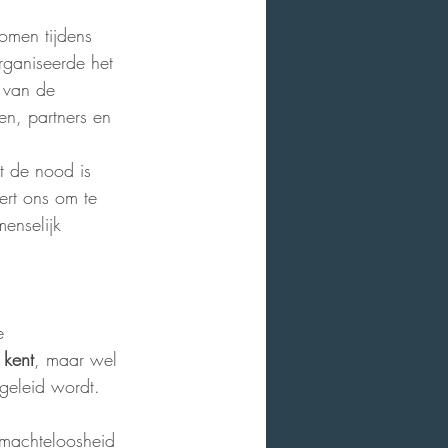
men tijdens 
rganiseerde het 
 van de 
ten, partners en 
t de nood is 
ert ons om te 
menselijk 
e 
 kent
, maar wel 
egeleid wordt.
 machteloosheid 