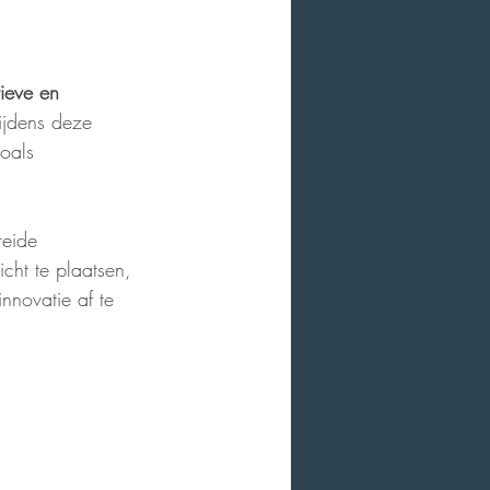
ieve en 
Tijdens deze 
oals 
eide 
cht te plaatsen, 
nnovatie af te 