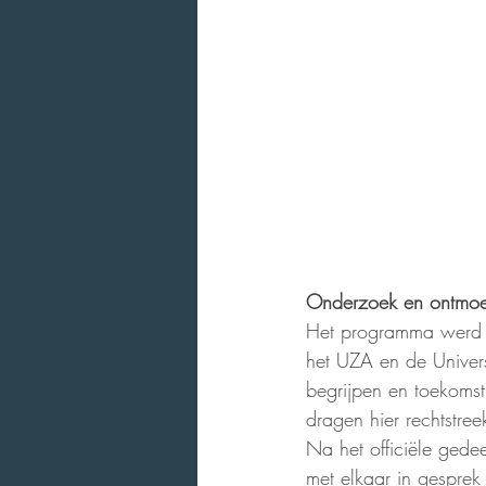
Onderzoek en ontmoe
Het programma werd af
het UZA en de Universi
begrijpen en toekoms
dragen hier rechtstree
Na het officiële gede
met elkaar in gesprek