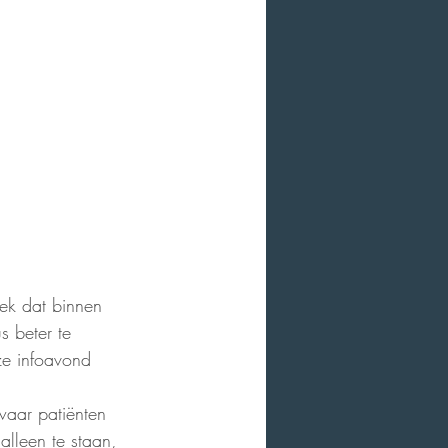
ek dat binnen 
s beter te 
ze infoavond 
waar patiënten 
alleen te staan, 