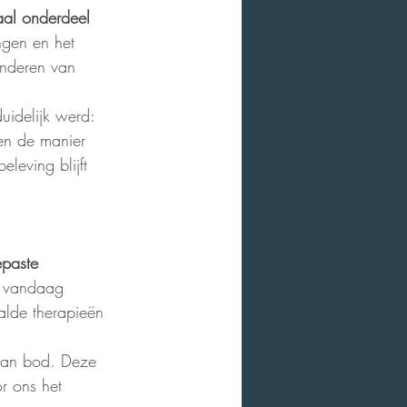
aal onderdeel 
ngen en het 
inderen van 
uidelijk werd: 
en de manier 
leving blijft 
epaste 
t vandaag 
alde therapieën 
aan bod. Deze 
or ons het 